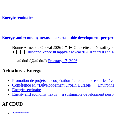
Energie seminaire
Energy and economy nexus —a sustainable development perspec
Bonne Année du Cheval 2026 ! 🧧🐎 Que cette année soit synony
🇫🇷🇨🇳
#BonneAnnee
#HappyNewYear2026
#YearOfTheH
— afcdud (@afcdud)
February 17, 2026
Actualités - Energie
Promotion de projets de coopération franco-chinoise sur le dé
Conférence en ‘‘Développement Urbain Durable ---- Environn
Energie seminaire
Energy and economy nexus —a sustainable development persp
AFCDUD
AFCDUD