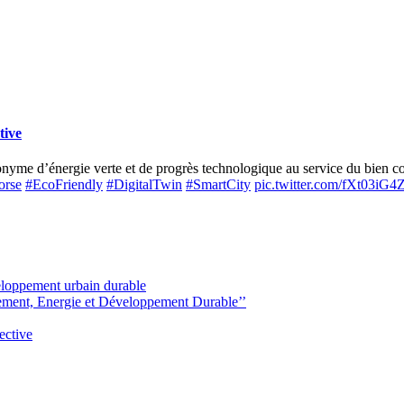
tive
me d’énergie verte et de progrès technologique au service du bien com
orse
#EcoFriendly
#DigitalTwin
#SmartCity
pic.twitter.com/fXt03iG
veloppement urbain durable
ement, Energie et Développement Durable’’
ective