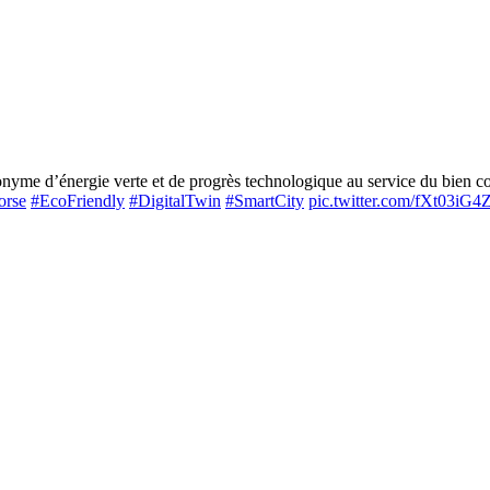
me d’énergie verte et de progrès technologique au service du bien com
orse
#EcoFriendly
#DigitalTwin
#SmartCity
pic.twitter.com/fXt03iG