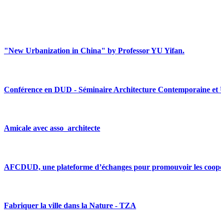
"New Urbanization in China" by Professor YU Yifan.
Conférence en DUD - Séminaire Architecture Contemporaine et
Amicale avec asso_architecte
AFCDUD, une plateforme d’échanges pour promouvoir les coopér
Fabriquer la ville dans la Nature - TZA