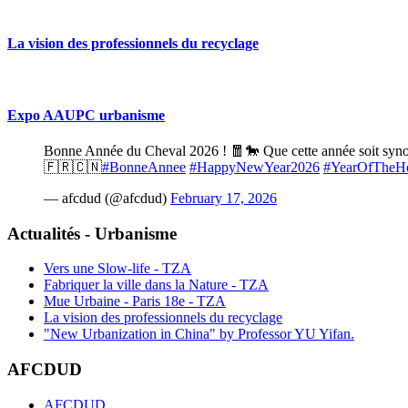
La vision des professionnels du recyclage
Expo AAUPC urbanisme
Bonne Année du Cheval 2026 ! 🧧🐎 Que cette année soit synony
🇫🇷🇨🇳
#BonneAnnee
#HappyNewYear2026
#YearOfTheH
— afcdud (@afcdud)
February 17, 2026
Actualités - Urbanisme
Vers une Slow-life - TZA
Fabriquer la ville dans la Nature - TZA
Mue Urbaine - Paris 18e - TZA
La vision des professionnels du recyclage
"New Urbanization in China" by Professor YU Yifan.
AFCDUD
AFCDUD