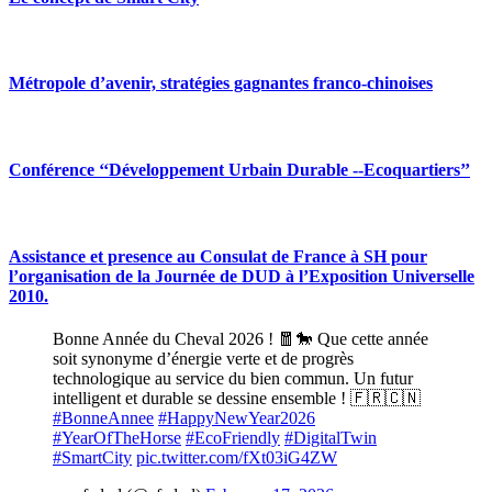
Métropole d’avenir, stratégies gagnantes franco-chinoises
Conférence ‘‘Développement Urbain Durable --Ecoquartiers’’
Assistance et presence au Consulat de France à SH pour
l’organisation de la Journée de DUD à l’Exposition Universelle
2010.
Bonne Année du Cheval 2026 ! 🧧🐎 Que cette année
soit synonyme d’énergie verte et de progrès
technologique au service du bien commun. Un futur
intelligent et durable se dessine ensemble ! 🇫🇷🇨🇳
#BonneAnnee
#HappyNewYear2026
#YearOfTheHorse
#EcoFriendly
#DigitalTwin
#SmartCity
pic.twitter.com/fXt03iG4ZW