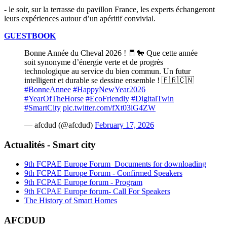
- le soir, sur la terrasse du pavillon France, les experts échangeront
leurs expériences autour d’un apéritif convivial.
GUESTBOOK
Bonne Année du Cheval 2026 ! 🧧🐎 Que cette année
soit synonyme d’énergie verte et de progrès
technologique au service du bien commun. Un futur
intelligent et durable se dessine ensemble ! 🇫🇷🇨🇳
#BonneAnnee
#HappyNewYear2026
#YearOfTheHorse
#EcoFriendly
#DigitalTwin
#SmartCity
pic.twitter.com/fXt03iG4ZW
— afcdud (@afcdud)
February 17, 2026
Actualités - Smart city
9th FCPAE Europe Forum_Documents for downloading
9th FCPAE Europe Forum - Confirmed Speakers
9th FCPAE Europe forum - Program
9th FCPAE Europe forum- Call For Speakers
The History of Smart Homes
AFCDUD