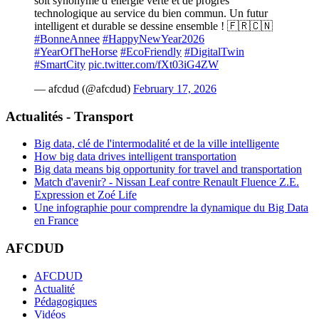
soit synonyme d’énergie verte et de progrès
technologique au service du bien commun. Un futur
intelligent et durable se dessine ensemble ! 🇫🇷🇨🇳
#BonneAnnee
#HappyNewYear2026
#YearOfTheHorse
#EcoFriendly
#DigitalTwin
#SmartCity
pic.twitter.com/fXt03iG4ZW
— afcdud (@afcdud)
February 17, 2026
Actualités - Transport
Big data, clé de l'intermodalité et de la ville intelligente
How big data drives intelligent transportation
Big data means big opportunity for travel and transportation
Match d'avenir? - Nissan Leaf contre Renault Fluence Z.E.
Expression et Zoé Life
Une infographie pour comprendre la dynamique du Big Data
en France
AFCDUD
AFCDUD
Actualité
Pédagogiques
Vidéos