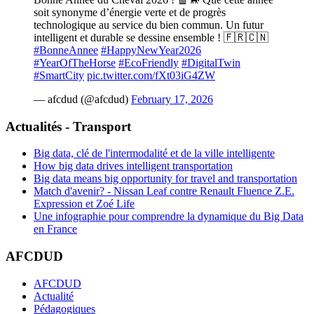
soit synonyme d’énergie verte et de progrès
technologique au service du bien commun. Un futur
intelligent et durable se dessine ensemble ! 🇫🇷🇨🇳
#BonneAnnee
#HappyNewYear2026
#YearOfTheHorse
#EcoFriendly
#DigitalTwin
#SmartCity
pic.twitter.com/fXt03iG4ZW
— afcdud (@afcdud)
February 17, 2026
Actualités - Transport
Big data, clé de l'intermodalité et de la ville intelligente
How big data drives intelligent transportation
Big data means big opportunity for travel and transportation
Match d'avenir? - Nissan Leaf contre Renault Fluence Z.E.
Expression et Zoé Life
Une infographie pour comprendre la dynamique du Big Data
en France
AFCDUD
AFCDUD
Actualité
Pédagogiques