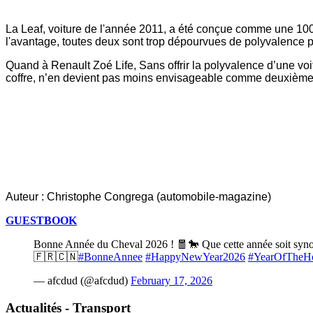
La Leaf, voiture de l'année 2011, a été conçue comme une 100 %
l'avantage, toutes deux sont trop dépourvues de polyvalence po
Quand à Renault Zoé Life, Sans offrir la polyvalence d’une voit
coffre, n’en devient pas moins envisageable comme deuxième 
Auteur : Christophe Congrega (
automobile-magazine
)
GUESTBOOK
Bonne Année du Cheval 2026 ! 🧧🐎 Que cette année soit synony
🇫🇷🇨🇳
#BonneAnnee
#HappyNewYear2026
#YearOfTheH
— afcdud (@afcdud)
February 17, 2026
Actualités - Transport