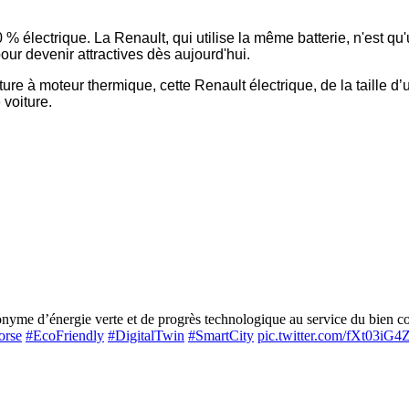
 électrique. La Renault, qui utilise la même batterie, n'est qu'
ur devenir attractives dès aujourd'hui.
ure à moteur thermique, cette Renault électrique, de la taille d’
voiture.
me d’énergie verte et de progrès technologique au service du bien com
orse
#EcoFriendly
#DigitalTwin
#SmartCity
pic.twitter.com/fXt03iG