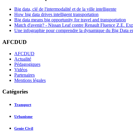
Big data, clé de l'intermodalité et de la ville intelligente
How big data drives intelligent transportation
Big data means big opportunity for travel and transportation
Match d'avenir? - Nissan Leaf contre Renault Fluence Z.E. Exp
Une infographie pour comprendre la dynamique du Big Data e
AFCDUD
AFCDUD
Actualité
Pédagogiques
Vidéos
Partenaires
Mentions légales
Catégories
Transport
Urbanisme
Genie Civil