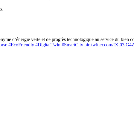
s.
me d’énergie verte et de progrès technologique au service du bien com
orse
#EcoFriendly
#DigitalTwin
#SmartCity
pic.twitter.com/fXt03iG