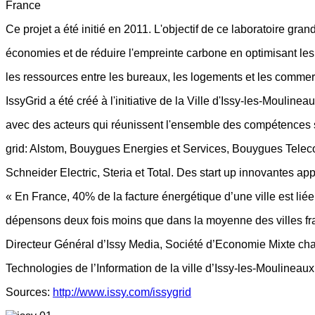
France
Ce projet a été initié en 2011. L'objectif de ce laboratoire gran
économies et de réduire l'empreinte carbone en optimisant le
les ressources entre les bureaux, les logements et les comme
IssyGrid a été créé à l'initiative de la Ville d'Issy-les-Moulin
avec des acteurs qui réunissent l'ensemble des compétences 
grid: Alstom, Bouygues Energies et Services, Bouygues Telec
Schneider Electric, Steria et Total. Des start up innovantes ap
« En France, 40% de la facture énergétique d’une ville est liée 
dépensons deux fois moins que dans la moyenne des villes fra
Directeur Général d’Issy Media, Société d’Economie Mixte ch
Technologies de l’Information de la ville d’Issy-les-Moulineaux
Sources:
http://www.issy.com/issygrid