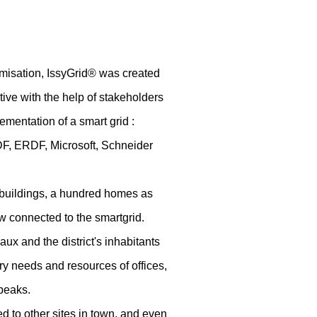
ptimisation, IssyGrid® was created
ive with the help of stakeholders
lementation of a smart grid :
F, ERDF, Microsoft, Schneider
 buildings, a hundred homes as
now connected to the smartgrid.
aux and the district's inhabitants
y needs and resources of offices,
peaks.
ed to other sites in town, and even