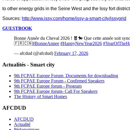
to other energy grids in the Seine West and the Issy fort district
Sources:
http://www.issy.com/home/issy-a-smart-city/issygrid
GUESTBOOK
Bonne Année du Cheval 2026 ! 🧧🐎 Que cette année soit synony
🇫🇷🇨🇳
#BonneAnnee
#HappyNewYear2026
#YearOfTheH
— afcdud (@afcdud)
February 17, 2026
Actualités - Smart city
9th FCPAE Europe Forum_Documents for downloading
9th FCPAE Europe Forum - Confirmed Speakers
9th FCPAE Europe forum - Program
9th FCPAE Europe forum- Call For Speakers
The History of Smart Homes
AFCDUD
AFCDUD
Actualité
Pédagogiques