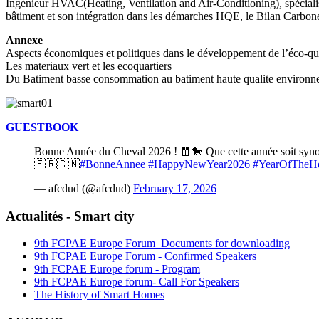
Ingénieur HVAC(Heating, Ventilation and Air-Conditioning), spécia
bâtiment et son intégration dans les démarches HQE, le Bilan Carbo
Annexe
Aspects économiques et politiques dans le développement de l’éco-qua
Les materiaux vert et les ecoquartiers
Du Batiment basse consommation au batiment haute qualite environn
GUESTBOOK
Bonne Année du Cheval 2026 ! 🧧🐎 Que cette année soit synony
🇫🇷🇨🇳
#BonneAnnee
#HappyNewYear2026
#YearOfTheH
— afcdud (@afcdud)
February 17, 2026
Actualités - Smart city
9th FCPAE Europe Forum_Documents for downloading
9th FCPAE Europe Forum - Confirmed Speakers
9th FCPAE Europe forum - Program
9th FCPAE Europe forum- Call For Speakers
The History of Smart Homes