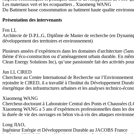
Les materiaux vert et les ecoquartiers , Xiaomeng WANG
Du Batiment basse consommation au batiment haute qualite environ
Présentation des intervenants
Fen LI,
Architecte de D.P.L.G, Diplôme de Master de recherche (en Dynamiq
développement des territoires et environnement)
Plusieurs années d’expériences dans les domaines d'architecture (5an
thème d’éco-construction ou d’aménagement urbain durable. En même t
Clean Energy Solutions Inc), qu’une passionnée fait des activités pou
Jun LI, CIRED
Chercheur au Centre International de Recherche sur l’Environnement 
rejoindre le CIRED, il a travaillé à l'Institut du Développement Durab
énergétique des infrastructures urbaines et les analyses technico-éco
Xiaomeng WANG
Chercheur-doctorant à Laboratoire Central des Ponts et Chaussées
Xiaomeng WANG a 5 ans d’expériences professionnelles dans les domai
la durée de vie des ouvrages en béton vis-à-vis des attaques environn
Long JIAO,
Ingénieur Enérgie et Développement Durable au JACOBS France