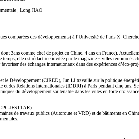
nementale , Long JIAO
ues comparées des développements) à l’Université de Paris X, Cherch
s dont 3ans comme chef de projet en Chine, 4 ans en France). Actuelleme
emps, elle est rédactrice invitée par le magazine « villes renommés c
r favoriser des échanges internationaux dans des expériences d’éco-proj
et le Développement (CIRED), Jun LI travaille sur la politique énergé
le et des Relations Internationales (IDDRI) à Paris pendant cinq ans. Ses
nomiques du développement soutenable dans les villes en forte croissanc
 (LCPC-IFSTTAR)
nes de travaux publics (Autoroute et VRD) et de bâtiments en Chine et 
ementales.