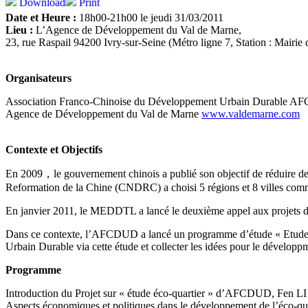
Download
Print
Date et Heure :
18h00-21h00 le jeudi 31/03/2011
Lieu :
L’Agence de Développement du Val de Marne,
23, rue Raspail 94200 Ivry-sur-Seine (Métro ligne 7, Station : Mairie 
Organisateurs
Association Franco-Chinoise du Développement Urbain Durab
Agence de Développement du Val de Marne
www.valdemarne.com
Contexte et Objectifs
En 2009，le gouvernement chinois a publié son objectif de réduire 
Reformation de la Chine (CNDRC) a choisi 5 régions et 8 villes com
En janvier 2011, le MEDDTL a lancé le deuxième appel aux projets d’ec
Dans ce contexte, l’AFCDUD a lancé un programme d’étude « Etudes de
Urbain Durable via cette étude et collecter les idées pour le dévelop
Programme
Introduction du Projet sur « étude éco-quartier » d’AFCDUD, Fen LI
Aspects économiques et politiques dans le développement de l’éco-qua