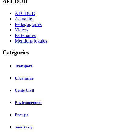
AFCDUD
AFCDUD
Actualité
Pédagogiques
Vidéos
Partenaires
Mentions légales
Catégories
Transport
Urbanisme
Genie Civil
Environnement
Energie
Smart city