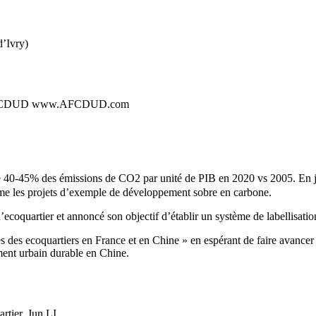
d’Ivry)
le AFCDUD www.AFCDUD.com
de 40-45% des émissions de CO2 par unité de PIB en 2020 vs 2005. En
me les projets d’exemple de développement sobre en carbone.
oquartier et annoncé son objectif d’établir un système de labellisatio
s ecoquartiers en France et en Chine » en espérant de faire avancer l
pment urbain durable en Chine.
rtier, Jun LI