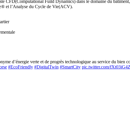
liste CFD(Computational Fuild Dynamics) dans le domaine du bâtiment
ne® et l’Analyse du Cycle de Vie(ACV).
rtier
ementale
me d’énergie verte et de progrès technologique au service du bien com
orse
#EcoFriendly
#DigitalTwin
#SmartCity
pic.twitter.com/fXt03iG