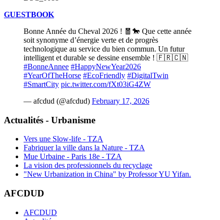
GUESTBOOK
Bonne Année du Cheval 2026 ! 🧧🐎 Que cette année
soit synonyme d’énergie verte et de progrès
technologique au service du bien commun. Un futur
intelligent et durable se dessine ensemble ! 🇫🇷🇨🇳
#BonneAnnee
#HappyNewYear2026
#YearOfTheHorse
#EcoFriendly
#DigitalTwin
#SmartCity
pic.twitter.com/fXt03iG4ZW
— afcdud (@afcdud)
February 17, 2026
Actualités - Urbanisme
Vers une Slow-life - TZA
Fabriquer la ville dans la Nature - TZA
Mue Urbaine - Paris 18e - TZA
La vision des professionnels du recyclage
"New Urbanization in China" by Professor YU Yifan.
AFCDUD
AFCDUD