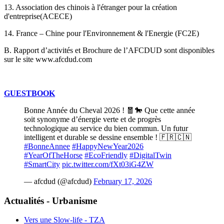
13. Association des chinois à l'étranger pour la création
d'entreprise(ACECE)
14. France – Chine pour l'Environnement & l'Energie (FC2E)
B. Rapport d’activités et Brochure de l’AFCDUD sont disponibles
sur le site www.afcdud.com
GUESTBOOK
Bonne Année du Cheval 2026 ! 🧧🐎 Que cette année
soit synonyme d’énergie verte et de progrès
technologique au service du bien commun. Un futur
intelligent et durable se dessine ensemble ! 🇫🇷🇨🇳
#BonneAnnee
#HappyNewYear2026
#YearOfTheHorse
#EcoFriendly
#DigitalTwin
#SmartCity
pic.twitter.com/fXt03iG4ZW
— afcdud (@afcdud)
February 17, 2026
Actualités - Urbanisme
Vers une Slow-life - TZA