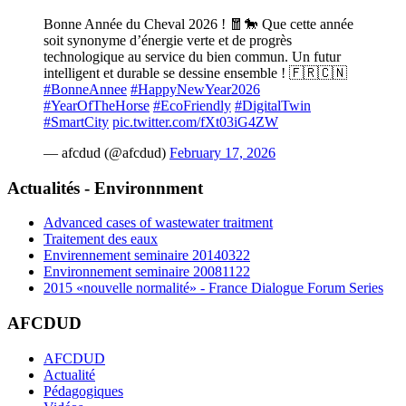
Bonne Année du Cheval 2026 ! 🧧🐎 Que cette année
soit synonyme d’énergie verte et de progrès
technologique au service du bien commun. Un futur
intelligent et durable se dessine ensemble ! 🇫🇷🇨🇳
#BonneAnnee
#HappyNewYear2026
#YearOfTheHorse
#EcoFriendly
#DigitalTwin
#SmartCity
pic.twitter.com/fXt03iG4ZW
— afcdud (@afcdud)
February 17, 2026
Actualités - Environnment
Advanced cases of wastewater traitment
Traitement des eaux
Envirennement seminaire 20140322
Environnement seminaire 20081122
2015 «nouvelle normalité» - France Dialogue Forum Series
AFCDUD
AFCDUD
Actualité
Pédagogiques